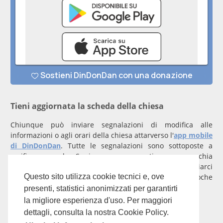
Tieni aggiornata la scheda della chiesa
Chiunque può inviare segnalazioni di modifica alle
informazioni o agli orari della chiesa attarverso l'
app mobile
di DinDonDan
. Tutte le segnalazioni sono sottoposte a
verifica manuale. Se invece rappresenti una parrocchia
registrati
con un account verificato per inviarci
comunicazioni prioritarie che saranno gestite entro poche
Questo sito utilizza cookie tecnici e, ove
ore.
presenti, statistici anonimizzati per garantirti
la migliore esperienza d'uso. Per maggiori
Per qualunque domanda scrivi a
info@dindondan.app
.
dettagli, consulta la nostra Cookie Policy.