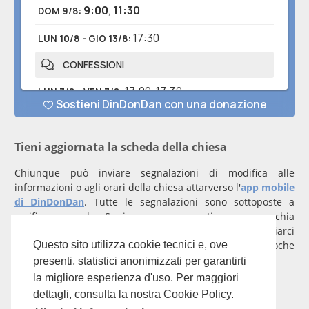
Tieni aggiornata la scheda della chiesa
Chiunque può inviare segnalazioni di modifica alle
informazioni o agli orari della chiesa attarverso l'
app mobile
di DinDonDan
. Tutte le segnalazioni sono sottoposte a
verifica manuale. Se invece rappresenti una parrocchia
registrati
con un account verificato per inviarci
comunicazioni prioritarie che saranno gestite entro poche
Questo sito utilizza cookie tecnici e, ove
ore.
presenti, statistici anonimizzati per garantirti
la migliore esperienza d'uso. Per maggiori
Per qualunque domanda scrivi a
info@dindondan.app
.
dettagli, consulta la nostra Cookie Policy.