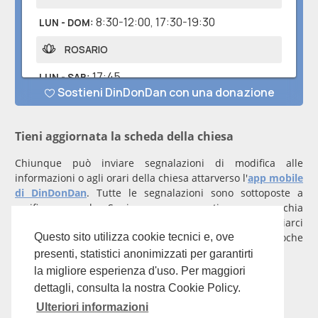
Tieni aggiornata la scheda della chiesa
Chiunque può inviare segnalazioni di modifica alle
informazioni o agli orari della chiesa attarverso l'
app mobile
di DinDonDan
. Tutte le segnalazioni sono sottoposte a
verifica manuale. Se invece rappresenti una parrocchia
registrati
con un account verificato per inviarci
comunicazioni prioritarie che saranno gestite entro poche
Questo sito utilizza cookie tecnici e, ove
ore.
presenti, statistici anonimizzati per garantirti
la migliore esperienza d'uso. Per maggiori
Per qualunque domanda scrivi a
info@dindondan.app
.
dettagli, consulta la nostra Cookie Policy.
Ulteriori informazioni