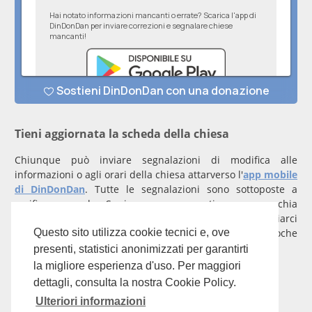
Tieni aggiornata la scheda della chiesa
Chiunque può inviare segnalazioni di modifica alle
informazioni o agli orari della chiesa attarverso l'
app mobile
di DinDonDan
. Tutte le segnalazioni sono sottoposte a
verifica manuale. Se invece rappresenti una parrocchia
registrati
con un account verificato per inviarci
comunicazioni prioritarie che saranno gestite entro poche
Questo sito utilizza cookie tecnici e, ove
ore.
presenti, statistici anonimizzati per garantirti
la migliore esperienza d'uso. Per maggiori
Per qualunque domanda scrivi a
info@dindondan.app
.
dettagli, consulta la nostra Cookie Policy.
Ulteriori informazioni