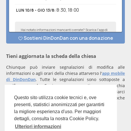
Tieni aggiornata la scheda della chiesa
Chiunque può inviare segnalazioni di modifica alle
informazioni o agli orari della chiesa attarverso l'
app mobile
di DinDonDan
. Tutte le segnalazioni sono sottoposte a
verifica manuale. Se invece rappresenti una parrocchia
registrati
con un account verificato per inviarci
comunicazioni prioritarie che saranno gestite entro poche
Questo sito utilizza cookie tecnici e, ove
ore.
presenti, statistici anonimizzati per garantirti
la migliore esperienza d'uso. Per maggiori
Per qualunque domanda scrivi a
info@dindondan.app
.
dettagli, consulta la nostra Cookie Policy.
Ulteriori informazioni