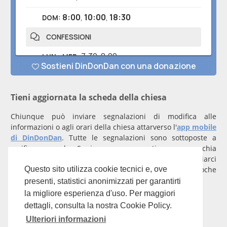
Tieni aggiornata la scheda della chiesa
Chiunque può inviare segnalazioni di modifica alle
informazioni o agli orari della chiesa attarverso l'
app mobile
di DinDonDan
. Tutte le segnalazioni sono sottoposte a
verifica manuale. Se invece rappresenti una parrocchia
registrati
con un account verificato per inviarci
comunicazioni prioritarie che saranno gestite entro poche
Questo sito utilizza cookie tecnici e, ove
ore.
presenti, statistici anonimizzati per garantirti
la migliore esperienza d'uso. Per maggiori
Per qualunque domanda scrivi a
info@dindondan.app
.
dettagli, consulta la nostra Cookie Policy.
Ulteriori informazioni