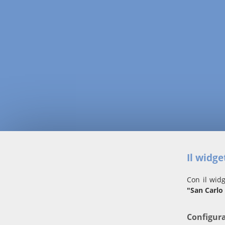
Il widg
Con il widg
"San Carl
Configur