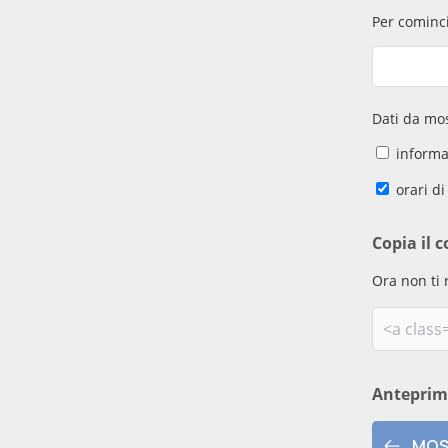
Per cominci
Dati da mos
informaz
orari di
Copia il c
Ora non ti 
Antepri