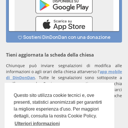
Tieni aggiornata la scheda della chiesa
Chiunque può inviare segnalazioni di modifica alle
informazioni o agli orari della chiesa attarverso l'
app mobile
di DinDonDan
. Tutte le segnalazioni sono sottoposte a
verifica manuale. Se invece rappresenti una parrocchia
registrati
con un account verificato per inviarci
comunicazioni prioritarie che saranno gestite entro poche
Questo sito utilizza cookie tecnici e, ove
ore.
presenti, statistici anonimizzati per garantirti
la migliore esperienza d'uso. Per maggiori
Per qualunque domanda scrivi a
info@dindondan.app
.
dettagli, consulta la nostra Cookie Policy.
Ulteriori informazioni