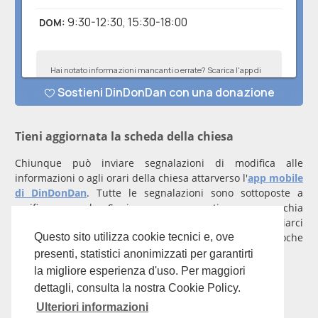
Tieni aggiornata la scheda della chiesa
Chiunque può inviare segnalazioni di modifica alle
informazioni o agli orari della chiesa attarverso l'
app mobile
di DinDonDan
. Tutte le segnalazioni sono sottoposte a
verifica manuale. Se invece rappresenti una parrocchia
registrati
con un account verificato per inviarci
comunicazioni prioritarie che saranno gestite entro poche
Questo sito utilizza cookie tecnici e, ove
ore.
presenti, statistici anonimizzati per garantirti
la migliore esperienza d'uso. Per maggiori
Per qualunque domanda scrivi a
info@dindondan.app
.
dettagli, consulta la nostra Cookie Policy.
Ulteriori informazioni