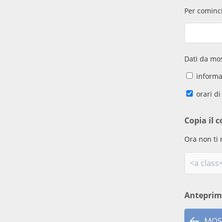
Per cominci
Dati da mos
informaz
orari di
Copia il c
Ora non ti 
Antepri