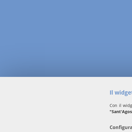
Il widg
Con il widg
"Sant'Agos
Configur