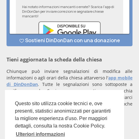
Tieni aggiornata la scheda della chiesa
Chiunque può inviare segnalazioni di modifica alle
informazioni o agli orari della chiesa attarverso l'
app mobile
di DinDonDan
. Tutte le segnalazioni sono sottoposte a
verifica manuale. Se invece rappresenti una parrocchia
registrati
con un account verificato per inviarci
comunicazioni prioritarie che saranno gestite entro poche
Questo sito utilizza cookie tecnici e, ove
ore.
presenti, statistici anonimizzati per garantirti
la migliore esperienza d'uso. Per maggiori
Per qualunque domanda scrivi a
info@dindondan.app
.
dettagli, consulta la nostra Cookie Policy.
Ulteriori informazioni