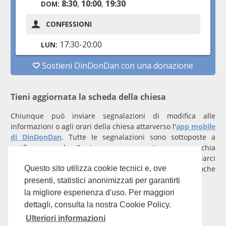
Tieni aggiornata la scheda della chiesa
Chiunque può inviare segnalazioni di modifica alle
informazioni o agli orari della chiesa attarverso l'
app mobile
di DinDonDan
. Tutte le segnalazioni sono sottoposte a
verifica manuale. Se invece rappresenti una parrocchia
registrati
con un account verificato per inviarci
comunicazioni prioritarie che saranno gestite entro poche
Questo sito utilizza cookie tecnici e, ove
ore.
presenti, statistici anonimizzati per garantirti
la migliore esperienza d'uso. Per maggiori
Per qualunque domanda scrivi a
info@dindondan.app
.
dettagli, consulta la nostra Cookie Policy.
Ulteriori informazioni