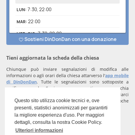
Tieni aggiornata la scheda della chiesa
Chiunque può inviare segnalazioni di modifica alle
informazioni o agli orari della chiesa attarverso l'
app mobile
di DinDonDan
. Tutte le segnalazioni sono sottoposte a
verifica manuale. Se invece rappresenti una parrocchia
registrati
con un account verificato per inviarci
comunicazioni prioritarie che saranno gestite entro poche
Questo sito utilizza cookie tecnici e, ove
ore.
presenti, statistici anonimizzati per garantirti
la migliore esperienza d'uso. Per maggiori
Per qualunque domanda scrivi a
info@dindondan.app
.
dettagli, consulta la nostra Cookie Policy.
Ulteriori informazioni