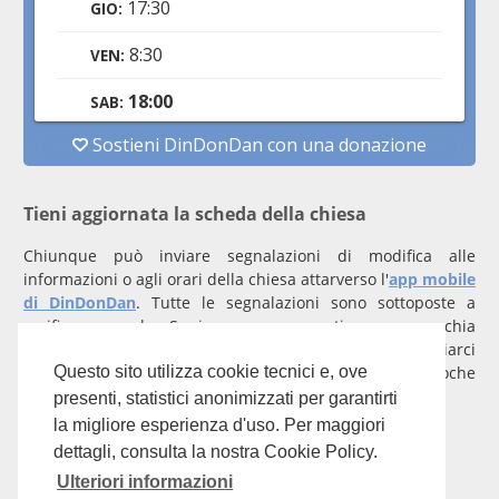
Tieni aggiornata la scheda della chiesa
Chiunque può inviare segnalazioni di modifica alle
informazioni o agli orari della chiesa attarverso l'
app mobile
di DinDonDan
. Tutte le segnalazioni sono sottoposte a
verifica manuale. Se invece rappresenti una parrocchia
registrati
con un account verificato per inviarci
comunicazioni prioritarie che saranno gestite entro poche
Questo sito utilizza cookie tecnici e, ove
ore.
presenti, statistici anonimizzati per garantirti
la migliore esperienza d'uso. Per maggiori
Per qualunque domanda scrivi a
info@dindondan.app
.
dettagli, consulta la nostra Cookie Policy.
Ulteriori informazioni