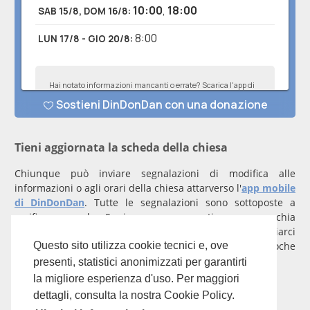
Tieni aggiornata la scheda della chiesa
Chiunque può inviare segnalazioni di modifica alle
informazioni o agli orari della chiesa attarverso l'
app mobile
di DinDonDan
. Tutte le segnalazioni sono sottoposte a
verifica manuale. Se invece rappresenti una parrocchia
registrati
con un account verificato per inviarci
comunicazioni prioritarie che saranno gestite entro poche
Questo sito utilizza cookie tecnici e, ove
ore.
presenti, statistici anonimizzati per garantirti
la migliore esperienza d'uso. Per maggiori
Per qualunque domanda scrivi a
info@dindondan.app
.
dettagli, consulta la nostra Cookie Policy.