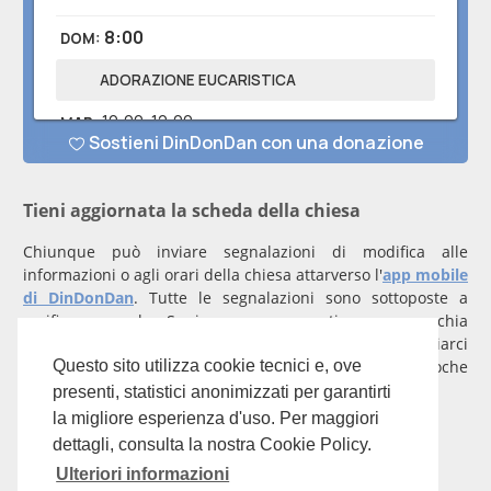
Tieni aggiornata la scheda della chiesa
Chiunque può inviare segnalazioni di modifica alle
informazioni o agli orari della chiesa attarverso l'
app mobile
di DinDonDan
. Tutte le segnalazioni sono sottoposte a
verifica manuale. Se invece rappresenti una parrocchia
registrati
con un account verificato per inviarci
comunicazioni prioritarie che saranno gestite entro poche
Questo sito utilizza cookie tecnici e, ove
ore.
presenti, statistici anonimizzati per garantirti
la migliore esperienza d'uso. Per maggiori
Per qualunque domanda scrivi a
info@dindondan.app
.
dettagli, consulta la nostra Cookie Policy.
Ulteriori informazioni