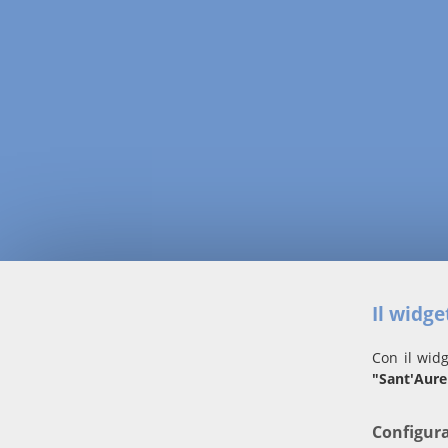
Il widg
Con il widg
"Sant'Aure
Configur