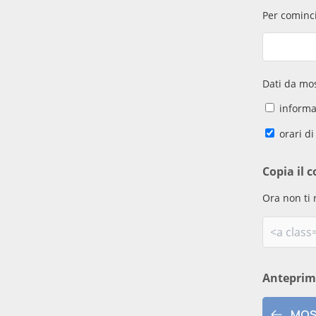
Per cominci
Dati da mos
informaz
orari di
Copia il c
Ora non ti 
Antepri