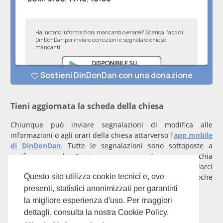
Tieni aggiornata la scheda della chiesa
Chiunque può inviare segnalazioni di modifica alle
informazioni o agli orari della chiesa attarverso l'
app mobile
di DinDonDan
. Tutte le segnalazioni sono sottoposte a
verifica manuale. Se invece rappresenti una parrocchia
registrati
con un account verificato per inviarci
comunicazioni prioritarie che saranno gestite entro poche
Questo sito utilizza cookie tecnici e, ove
ore.
presenti, statistici anonimizzati per garantirti
la migliore esperienza d'uso. Per maggiori
Per qualunque domanda scrivi a
info@dindondan.app
.
dettagli, consulta la nostra Cookie Policy.