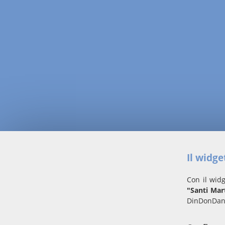
Il widg
Con il widg
"Santi Mar
DinDonDan