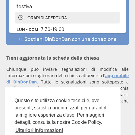
Tieni aggiornata la scheda della chiesa
Chiunque può inviare segnalazioni di modifica alle
informazioni o agli orari della chiesa attarverso l'
app mobile
di DinDonDan
. Tutte le segnalazioni sono sottoposte a
verifica manuale. Se invece rappresenti una parrocchia
registrati
con un account verificato per inviarci
comunicazioni prioritarie che saranno gestite entro poche
Questo sito utilizza cookie tecnici e, ove
ore.
presenti, statistici anonimizzati per garantirti
la migliore esperienza d'uso. Per maggiori
Per qualunque domanda scrivi a
info@dindondan.app
.
dettagli, consulta la nostra Cookie Policy.
Ulteriori informazioni