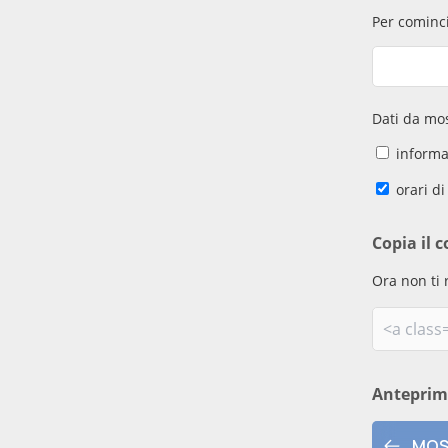
Per cominci
Dati da mos
informaz
orari di
Copia il c
Ora non ti 
Antepri