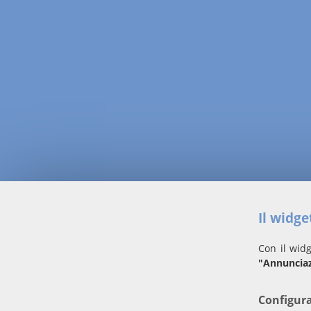
Il widg
Con il widg
"Annuncia
Configur