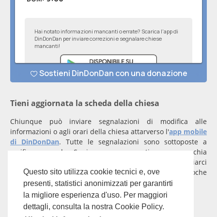
Tieni aggiornata la scheda della chiesa
Chiunque può inviare segnalazioni di modifica alle
informazioni o agli orari della chiesa attarverso l'
app mobile
di DinDonDan
. Tutte le segnalazioni sono sottoposte a
verifica manuale. Se invece rappresenti una parrocchia
registrati
con un account verificato per inviarci
comunicazioni prioritarie che saranno gestite entro poche
Questo sito utilizza cookie tecnici e, ove
ore.
presenti, statistici anonimizzati per garantirti
la migliore esperienza d'uso. Per maggiori
Per qualunque domanda scrivi a
info@dindondan.app
.
dettagli, consulta la nostra Cookie Policy.