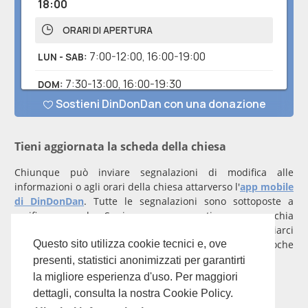
Tieni aggiornata la scheda della chiesa
Chiunque può inviare segnalazioni di modifica alle
informazioni o agli orari della chiesa attarverso l'
app mobile
di DinDonDan
. Tutte le segnalazioni sono sottoposte a
verifica manuale. Se invece rappresenti una parrocchia
registrati
con un account verificato per inviarci
comunicazioni prioritarie che saranno gestite entro poche
Questo sito utilizza cookie tecnici e, ove
ore.
presenti, statistici anonimizzati per garantirti
la migliore esperienza d'uso. Per maggiori
Per qualunque domanda scrivi a
info@dindondan.app
.
dettagli, consulta la nostra Cookie Policy.