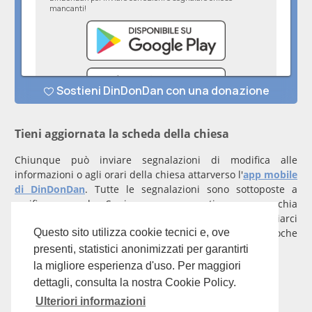
Tieni aggiornata la scheda della chiesa
Chiunque può inviare segnalazioni di modifica alle
informazioni o agli orari della chiesa attarverso l'
app mobile
di DinDonDan
. Tutte le segnalazioni sono sottoposte a
verifica manuale. Se invece rappresenti una parrocchia
registrati
con un account verificato per inviarci
comunicazioni prioritarie che saranno gestite entro poche
Questo sito utilizza cookie tecnici e, ove
ore.
presenti, statistici anonimizzati per garantirti
la migliore esperienza d'uso. Per maggiori
Per qualunque domanda scrivi a
info@dindondan.app
.
dettagli, consulta la nostra Cookie Policy.
Ulteriori informazioni