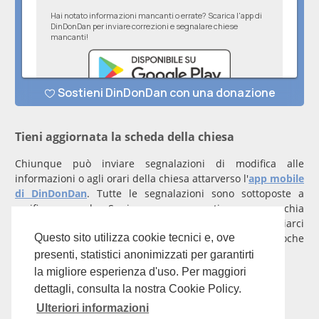
Tieni aggiornata la scheda della chiesa
Chiunque può inviare segnalazioni di modifica alle
informazioni o agli orari della chiesa attarverso l'
app mobile
di DinDonDan
. Tutte le segnalazioni sono sottoposte a
verifica manuale. Se invece rappresenti una parrocchia
registrati
con un account verificato per inviarci
comunicazioni prioritarie che saranno gestite entro poche
Questo sito utilizza cookie tecnici e, ove
ore.
presenti, statistici anonimizzati per garantirti
la migliore esperienza d'uso. Per maggiori
Per qualunque domanda scrivi a
info@dindondan.app
.
dettagli, consulta la nostra Cookie Policy.
Ulteriori informazioni