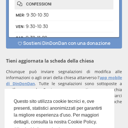
Tieni aggiornata la scheda della chiesa
Chiunque può inviare segnalazioni di modifica alle
informazioni o agli orari della chiesa attarverso l'
app mobile
di DinDonDan
. Tutte le segnalazioni sono sottoposte a
verifica manuale. Se invece rappresenti una parrocchia
registrati
con un account verificato per inviarci
comunicazioni prioritarie che saranno gestite entro poche
Questo sito utilizza cookie tecnici e, ove
ore.
presenti, statistici anonimizzati per garantirti
la migliore esperienza d'uso. Per maggiori
Per qualunque domanda scrivi a
info@dindondan.app
.
dettagli, consulta la nostra Cookie Policy.