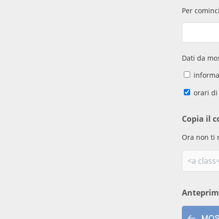
Per cominci
Dati da mos
informaz
orari di
Copia il c
Ora non ti 
Antepri