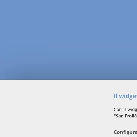
Il widg
Con il widg
"San Froil
Configur