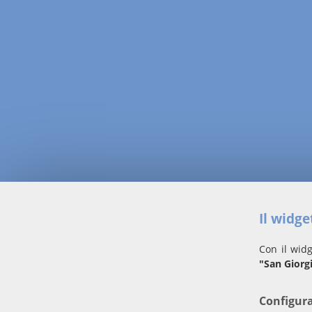
Il widg
Con il widg
"San Giorg
Configur