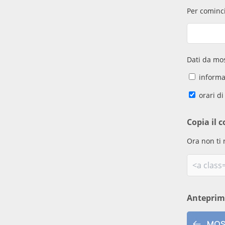
Per cominci
Dati da mos
informaz
orari di
Copia il c
Ora non ti 
Antepri