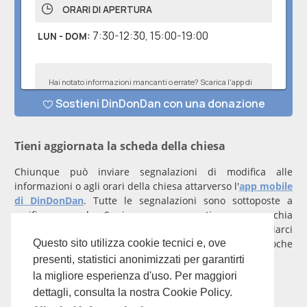
Tieni aggiornata la scheda della chiesa
Chiunque può inviare segnalazioni di modifica alle
informazioni o agli orari della chiesa attarverso l'
app mobile
di DinDonDan
. Tutte le segnalazioni sono sottoposte a
verifica manuale. Se invece rappresenti una parrocchia
registrati
con un account verificato per inviarci
comunicazioni prioritarie che saranno gestite entro poche
Questo sito utilizza cookie tecnici e, ove
ore.
presenti, statistici anonimizzati per garantirti
la migliore esperienza d'uso. Per maggiori
Per qualunque domanda scrivi a
info@dindondan.app
.
dettagli, consulta la nostra Cookie Policy.