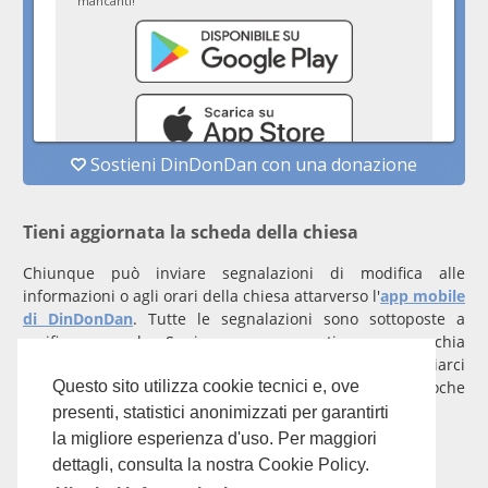
Tieni aggiornata la scheda della chiesa
Chiunque può inviare segnalazioni di modifica alle
informazioni o agli orari della chiesa attarverso l'
app mobile
di DinDonDan
. Tutte le segnalazioni sono sottoposte a
verifica manuale. Se invece rappresenti una parrocchia
registrati
con un account verificato per inviarci
comunicazioni prioritarie che saranno gestite entro poche
Questo sito utilizza cookie tecnici e, ove
ore.
presenti, statistici anonimizzati per garantirti
la migliore esperienza d'uso. Per maggiori
Per qualunque domanda scrivi a
info@dindondan.app
.
dettagli, consulta la nostra Cookie Policy.