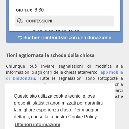
Tieni aggiornata la scheda della chiesa
Chiunque può inviare segnalazioni di modifica alle
informazioni o agli orari della chiesa attarverso l'
app mobile
di DinDonDan
. Tutte le segnalazioni sono sottoposte a
verifica manuale. Se invece rappresenti una parrocchia
registrati
con un account verificato per inviarci
comunicazioni prioritarie che saranno gestite entro poche
Questo sito utilizza cookie tecnici e, ove
ore.
presenti, statistici anonimizzati per garantirti
la migliore esperienza d'uso. Per maggiori
Per qualunque domanda scrivi a
info@dindondan.app
.
dettagli, consulta la nostra Cookie Policy.
Ulteriori informazioni