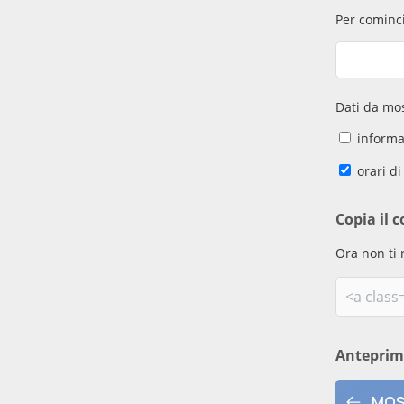
Per cominci
Dati da mos
informaz
orari di
Copia il c
Ora non ti 
Antepri