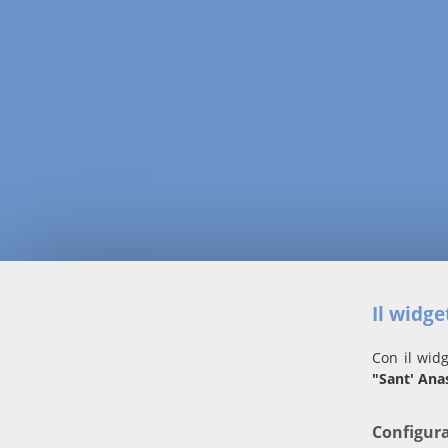
Il widg
Con il widg
"Sant' Ana
Configur