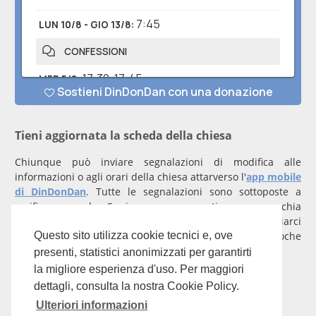
Tieni aggiornata la scheda della chiesa
Chiunque può inviare segnalazioni di modifica alle
informazioni o agli orari della chiesa attarverso l'
app mobile
di DinDonDan
. Tutte le segnalazioni sono sottoposte a
verifica manuale. Se invece rappresenti una parrocchia
registrati
con un account verificato per inviarci
comunicazioni prioritarie che saranno gestite entro poche
Questo sito utilizza cookie tecnici e, ove
ore.
presenti, statistici anonimizzati per garantirti
la migliore esperienza d'uso. Per maggiori
Per qualunque domanda scrivi a
info@dindondan.app
.
dettagli, consulta la nostra Cookie Policy.
Ulteriori informazioni