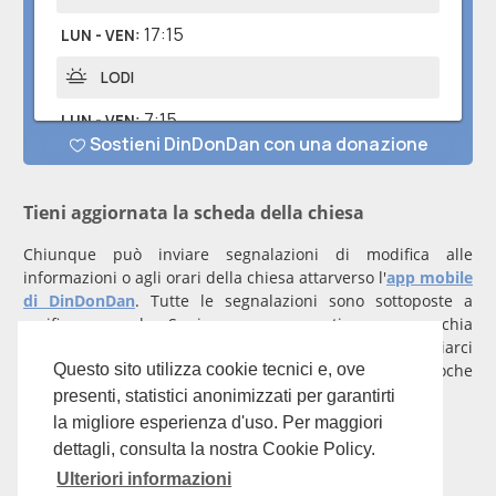
Tieni aggiornata la scheda della chiesa
Chiunque può inviare segnalazioni di modifica alle
informazioni o agli orari della chiesa attarverso l'
app mobile
di DinDonDan
. Tutte le segnalazioni sono sottoposte a
verifica manuale. Se invece rappresenti una parrocchia
registrati
con un account verificato per inviarci
comunicazioni prioritarie che saranno gestite entro poche
Questo sito utilizza cookie tecnici e, ove
ore.
presenti, statistici anonimizzati per garantirti
la migliore esperienza d'uso. Per maggiori
Per qualunque domanda scrivi a
info@dindondan.app
.
dettagli, consulta la nostra Cookie Policy.
Ulteriori informazioni