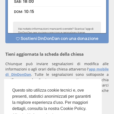
Tieni aggiornata la scheda della chiesa
Chiunque può inviare segnalazioni di modifica alle
informazioni o agli orari della chiesa attarverso l'
app mobile
di DinDonDan
. Tutte le segnalazioni sono sottoposte a
verifica manuale. Se invece rappresenti una parrocchia
registrati
con un account verificato per inviarci
comunicazioni prioritarie che saranno gestite entro poche
Questo sito utilizza cookie tecnici e, ove
ore.
presenti, statistici anonimizzati per garantirti
la migliore esperienza d'uso. Per maggiori
Per qualunque domanda scrivi a
info@dindondan.app
.
dettagli, consulta la nostra Cookie Policy.