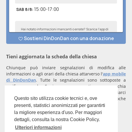
Tieni aggiornata la scheda della chiesa
Chiunque può inviare segnalazioni di modifica alle
informazioni o agli orari della chiesa attarverso l'
app mobile
di DinDonDan
. Tutte le segnalazioni sono sottoposte a
verifica manuale. Se invece rappresenti una parrocchia
registrati
con un account verificato per inviarci
comunicazioni prioritarie che saranno gestite entro poche
Questo sito utilizza cookie tecnici e, ove
ore.
presenti, statistici anonimizzati per garantirti
la migliore esperienza d'uso. Per maggiori
Per qualunque domanda scrivi a
info@dindondan.app
.
dettagli, consulta la nostra Cookie Policy.
Ulteriori informazioni