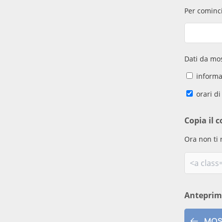
Per cominci
Dati da mos
informaz
orari di
Copia il c
Ora non ti 
Antepri