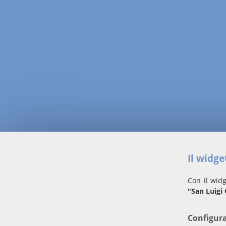
Il widg
Con il widg
"San Luigi
Configur