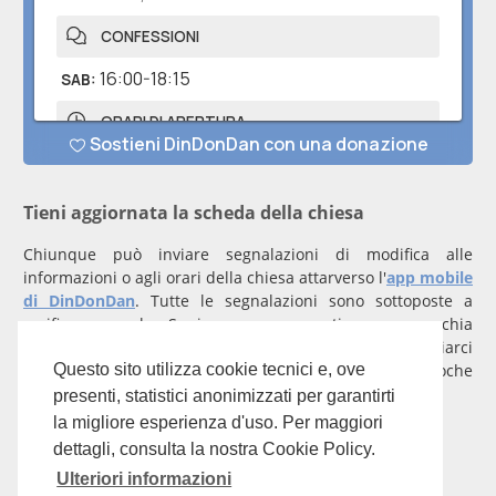
Tieni aggiornata la scheda della chiesa
Chiunque può inviare segnalazioni di modifica alle
informazioni o agli orari della chiesa attarverso l'
app mobile
di DinDonDan
. Tutte le segnalazioni sono sottoposte a
verifica manuale. Se invece rappresenti una parrocchia
registrati
con un account verificato per inviarci
comunicazioni prioritarie che saranno gestite entro poche
Questo sito utilizza cookie tecnici e, ove
ore.
presenti, statistici anonimizzati per garantirti
la migliore esperienza d'uso. Per maggiori
Per qualunque domanda scrivi a
info@dindondan.app
.
dettagli, consulta la nostra Cookie Policy.
Ulteriori informazioni