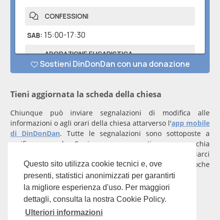
Tieni aggiornata la scheda della chiesa
Chiunque può inviare segnalazioni di modifica alle
informazioni o agli orari della chiesa attarverso l'
app mobile
di DinDonDan
. Tutte le segnalazioni sono sottoposte a
verifica manuale. Se invece rappresenti una parrocchia
registrati
con un account verificato per inviarci
comunicazioni prioritarie che saranno gestite entro poche
Questo sito utilizza cookie tecnici e, ove
ore.
presenti, statistici anonimizzati per garantirti
la migliore esperienza d'uso. Per maggiori
Per qualunque domanda scrivi a
info@dindondan.app
.
dettagli, consulta la nostra Cookie Policy.
Ulteriori informazioni