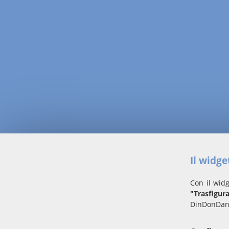
Il widg
Con il widg
"Trasfigur
DinDonDan