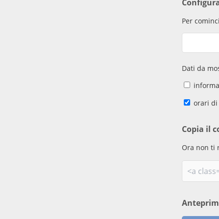
Configur
Per cominci
Dati da mos
informaz
orari di
Copia il c
Ora non ti 
Antepri